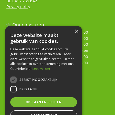
BE 0417.289.842
Privacy policy
Openingsuren
×
Maandag
09:00 - 18:00
Deze website maakt
Dinsdag
09:00 - 18:00
gebruik van cookies.
Woensdag
09:00 - 18:00
Deze website gebruikt cookies om uw
Donderdag
Gesloten
gebruikerservaring te verbeteren. Door
Vrijdag
09:00 - 18:00
onze website te gebruiken, stemt u in met
Zaterdag
09:00 - 18:00
alle cookies in overeenstemming met ons
Cookiebeleid.
Lees verder
Toon alle openingstijden
STRIKT NOODZAKELIJK
Geef uw mening!
PRESTATIE
OPSLAAN EN SLUITEN