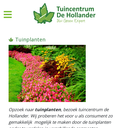
G
a
n
a
a
r
Tuinplanten
c
o
n
t
e
n
t
Opzoek naar
tuinplanten
, bezoek tuincentrum de
Hollander. Wij proberen het voor u als consument zo
gemakkelijk mogelijk te maken door de tuinplanten