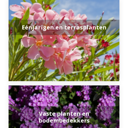
Eénjarigen en terrasplanten
Vaste planten en
bodembedekkers