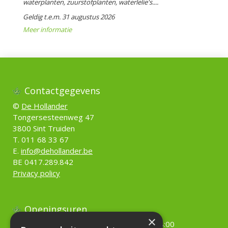
waterplanten, zuurstofplanten, waterlelie's....
Geldig t.e.m. 31 augustus 2026
Meer informatie
Contactgegevens
©
De Hollander
Tongersesteenweg 47
3800 Sint Truiden
T. 011 68 33 67
E.
info@dehollander.be
BE 0417.289.842
Privacy policy
Openingsuren
×
Maandag
09:00 - 18:00