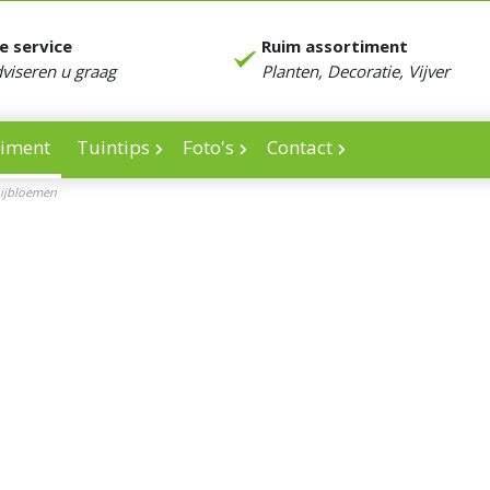
e service
Ruim assortiment
dviseren u graag
Planten, Decoratie, Vijver
timent
Tuintips
Foto's
Contact
ijbloemen