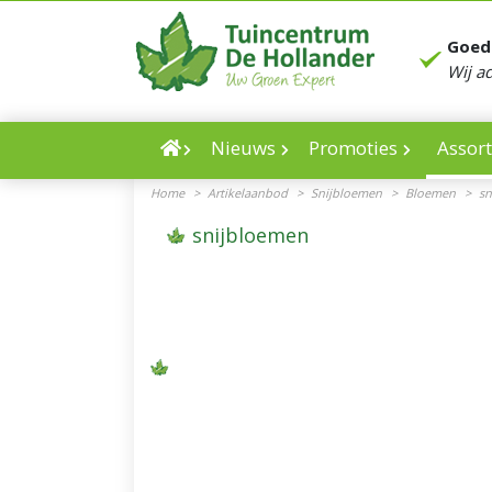
Ga
naar
Goed
content
Wij a
Nieuws
Promoties
Assor
Home
>
Artikelaanbod
>
Snijbloemen
>
Bloemen
>
sn
snijbloemen