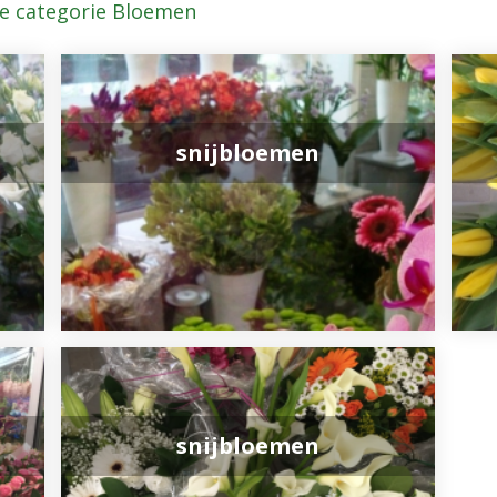
de categorie Bloemen
snijbloemen
snijbloemen