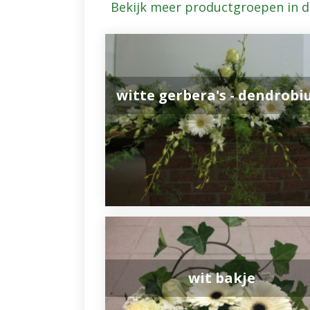
Bekijk meer productgroepen in 
witte gerbera's - dendrob
wit bakje