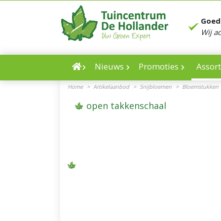
Ga
naar
Goed
content
Wij a
Nieuws
Promoties
Assor
Home
>
Artikelaanbod
>
Snijbloemen
>
Bloemstukken
open takkenschaal