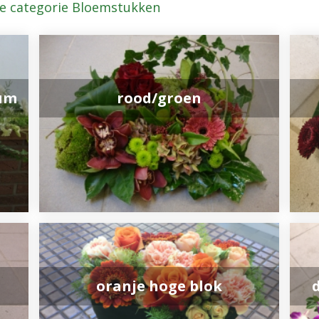
de categorie Bloemstukken
ium
rood/groen
oranje hoge blok