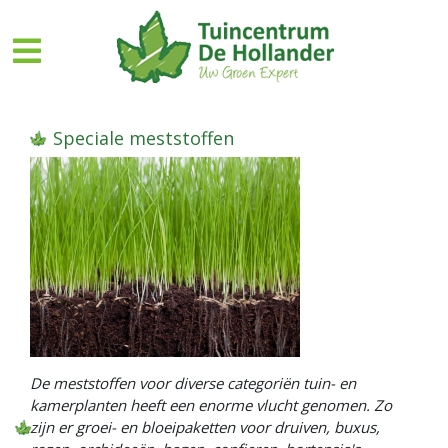
G
a
n
a
a
r
Speciale meststoffen
c
o
n
t
e
n
t
De meststoffen voor diverse categoriën tuin- en
kamerplanten heeft een enorme vlucht genomen. Zo
zijn er groei- en bloeipaketten voor druiven, buxus,