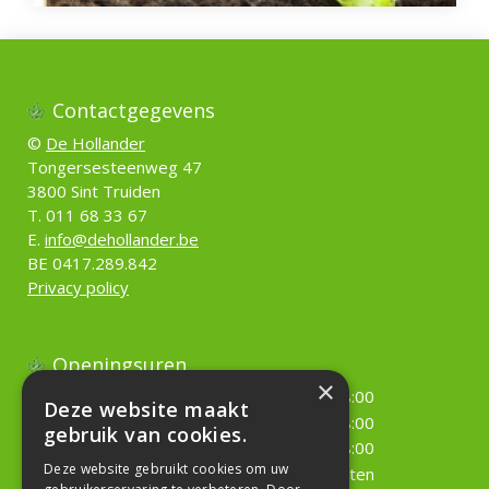
Contactgegevens
©
De Hollander
Tongersesteenweg 47
3800 Sint Truiden
T. 011 68 33 67
E.
info@dehollander.be
BE 0417.289.842
Privacy policy
Openingsuren
×
Maandag
09:00 - 18:00
Deze website maakt
Dinsdag
09:00 - 18:00
gebruik van cookies.
Woensdag
09:00 - 18:00
Deze website gebruikt cookies om uw
Donderdag
Gesloten