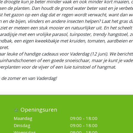
e droogte kun je beter minder vaak en ook minder kort maaien, o
ssen de planten. Dan houdt de grond water beter vast en je verbet
st het gazon op een dag dat er regen wordt verwacht, want dan w
oten en de bijen, vlinders en andere insecten helpen? Laat het gra
iet er meteen een stuk mooier en natuurlijker uit. En het scheelt
radijsje met een vrolijke parasol, tuinposter, trendy hangstoel, 
andbak, een eigen kweekbakje met kruiden, tomaten, aardbeien e
pret.
naar leuke of handige cadeaus voor Vaderdag (12 juni). We berich
 tuinhandschoenen of een goede snoeischaar, maar je kunt je vade
erplanten voor de vijver of een luie tuinstoel of hangmat.
an de zomer en van Vaderdag!
Openingsuren
Maandag
09:00 - 18:00
Dinsdag
09:00 - 18:00
Woensdag
09:00 - 18:00