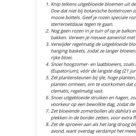
Knip telkens uitgebloeide bloemen uit de
Doe dat niet bij botanische bottelrozen (
mooie bottels. Geef je rozen speciale ro
sterreroetdauw tegen te gaan.
Nog geen rozen in je tuin of op je balkon
bakken. Verwen je nieuwe aanwinst met 
Verwijder regelmatig de uitgebloeide blo
hanging baskets, zodat ze langer bloeien
rijke bloei.
Snoei hoogzomer- en laatbloeiers, zoal
(Eupatorium), vóór de langste dag (21 jun
Zet plantensteunen bij ijle, hoge planten
planten omheen, om te voorkomen dat de
clematis, regelmatig vast.
Snoei uitgebloeide struiken en hagen, zoal
voorkeur op een bewolkte dag, zodat de d
Zet bloeiende zomerbollen als dahlia’s en 
plekken in de border zetten, voor extra f
Zet de sproeier aan als het lang droog bl
avond, want overdag verdampt het mees