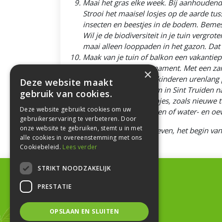
Maai het gras elke week. Bij aanhoudend
Strooi het maaisel losjes op de aarde tu
insecten en beestjes in de bodem. Beme
Wil je de biodiversiteit in je tuin vergr
maai alleen looppaden in het gazon. Dat z
Maak van je tuin of balkon een vakantiepa
of waterschaal of -ornament. Met een z
×
de tuin hebben (klein)kinderen urenlang 
Deze website maakt
Kijk in ons tuincentrum in Sint Truiden 
gebruik van cookies.
en praktische tuinhulpjes, zoals nieuwe
Deze website gebruikt cookies om uw
barbecue, nieuwe vissen of water- en oev
gebruikerservaring te verbeteren. Door
onze website te gebruiken, stemt u in met
Geniet van van het buitenleven, het begin v
alle cookies in overeenstemming met ons
Cookiebeleid.
Lees verder
STRIKT NOODZAKELIJK
Contactgegevens
PRESTATIE
©
De Hollander
Tongersesteenweg 47
OPSLAAN EN SLUITEN
3800 Sint Truiden