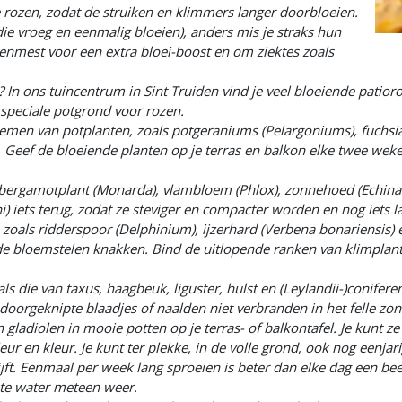
 rozen, zodat de struiken en klimmers langer doorbloeien.
die vroeg en eenmalig bloeien), anders mis je straks hun
zenmest voor een extra bloei-boost en om ziektes zoals
? In ons tuincentrum in Sint Truiden vind je veel bloeiende patioro
speciale potgrond voor rozen.
emen van potplanten, zoals potgeraniums (Pelargoniums), fuchsia'
. Geef de bloeiende planten op je terras en balkon elke twee wek
s bergamotplant (Monarda), vlambloem (Phlox), zonnehoed (Echin
i) iets terug, zodat ze steviger en compacter worden en nog iets la
, zoals ridderspoor (Delphinium), ijzerhard (Verbena bonariensis) 
 bloemstelen knakken. Bind de uitlopende ranken van klimplante
s die van taxus, haagbeuk, liguster, hulst en (Leylandii-)coniferen,
oorgeknipte blaadjes of naalden niet verbranden in het felle zonl
gladiolen in mooie potten op je terras- of balkontafel. Je kunt ze 
leur en kleur. Je kunt ter plekke, in de volle grond, ook nog eenja
ijft. Eenmaal per week lang sproeien is beter dan elke dag een bee
te water meteen weer.