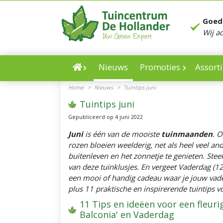
Ga
naar
Goed
content
Wij a
Nieuws
Promoties
Assort
Home
>
Nieuws
>
Tuintips juni
Tuintips juni
Gepubliceerd op
4 juni 2022
Juni
is één van de mooiste
tuinmaanden
. O
rozen bloeien weelderig, net als heel veel an
buitenleven en het zonnetje te genieten. St
van deze tuinklusjes. En vergeet Vaderdag (12 
een mooi of handig cadeau waar je jouw vader
plus 11 praktische en inspirerende tuintips 
11 Tips en ideëen voor een fleuri
Balconia' en Vaderdag