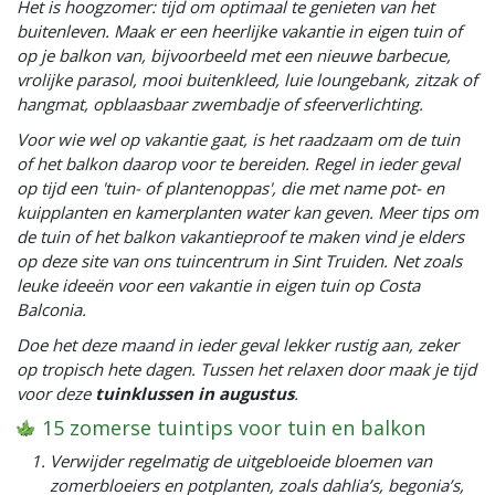
Het is hoogzomer: tijd om optimaal te genieten van het
buitenleven. Maak er een heerlijke vakantie in eigen tuin of
op je balkon van, bijvoorbeeld met een nieuwe barbecue,
vrolijke parasol, mooi buitenkleed, luie loungebank, zitzak of
hangmat, opblaasbaar zwembadje of sfeerverlichting.
Voor wie wel op vakantie gaat, is het raadzaam om de tuin
of het balkon daarop voor te bereiden. Regel in ieder geval
op tijd een 'tuin- of plantenoppas', die met name pot- en
kuipplanten en kamerplanten water kan geven. Meer tips om
de tuin of het balkon vakantieproof te maken vind je elders
op deze site van ons tuincentrum in Sint Truiden. Net zoals
leuke ideeën voor een vakantie in eigen tuin op Costa
Balconia.
Doe het deze maand in ieder geval lekker rustig aan, zeker
op tropisch hete dagen. Tussen het relaxen door maak je tijd
voor deze
tuinklussen in augustus
.
15 zomerse tuintips voor tuin en balkon
Verwijder regelmatig de uitgebloeide bloemen van
zomerbloeiers en potplanten, zoals dahlia’s, begonia’s,