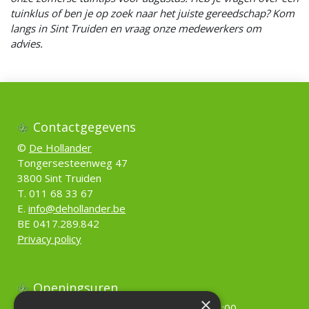
tuinklus of ben je op zoek naar het juiste gereedschap? Kom
langs in Sint Truiden en vraag onze medewerkers om
advies.
Contactgegevens
©
De Hollander
Tongersesteenweg 47
3800 Sint Truiden
T. 011 68 33 67
E.
info@dehollander.be
BE 0417.289.842
Privacy policy
Openingsuren
×
Maandag
09:00 - 18:00