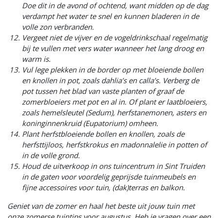
Doe dit in de avond of ochtend, want midden op de dag
verdampt het water te snel en kunnen bladeren in de
volle zon verbranden.
Vergeet niet de vijver en de vogeldrinkschaal regelmatig
bij te vullen met vers water wanneer het lang droog en
warm is.
Vul lege plekken in de border op met bloeiende bollen
en knollen in pot, zoals dahlia’s en calla’s. Verberg de
pot tussen het blad van vaste planten of graaf de
zomerbloeiers met pot en al in. Of plant er laatbloeiers,
zoals hemelsleutel (Sedum), herfstanemonen, asters en
koninginnenkruid (Eupatorium) omheen.
Plant herfstbloeiende bollen en knollen, zoals de
herfsttijloos, herfstkrokus en madonnalelie in potten of
in de volle grond.
Houd de uitverkoop in ons tuincentrum in Sint Truiden
in de gaten voor voordelig geprijsde tuinmeubels en
fijne accessoires voor tuin, (dak)terras en balkon.
Geniet van de zomer en haal het beste uit jouw tuin met
onze zomerse tuintips voor augustus. Heb je vragen over een