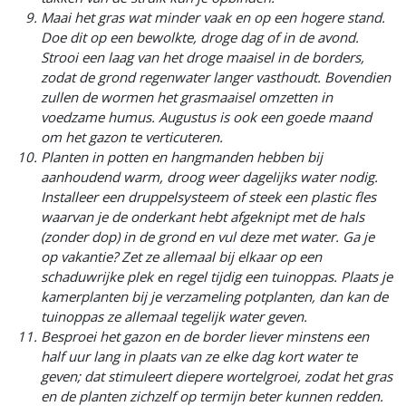
Maai het gras wat minder vaak en op een hogere stand.
Doe dit op een bewolkte, droge dag of in de avond.
Strooi een laag van het droge maaisel in de borders,
zodat de grond regenwater langer vasthoudt. Bovendien
zullen de wormen het grasmaaisel omzetten in
voedzame humus. Augustus is ook een goede maand
om het gazon te verticuteren.
Planten in potten en hangmanden hebben bij
aanhoudend warm, droog weer dagelijks water nodig.
Installeer een druppelsysteem of steek een plastic fles
waarvan je de onderkant hebt afgeknipt met de hals
(zonder dop) in de grond en vul deze met water. Ga je
op vakantie? Zet ze allemaal bij elkaar op een
schaduwrijke plek en regel tijdig een tuinoppas. Plaats je
kamerplanten bij je verzameling potplanten, dan kan de
tuinoppas ze allemaal tegelijk water geven.
Besproei het gazon en de border liever minstens een
half uur lang in plaats van ze elke dag kort water te
geven; dat stimuleert diepere wortelgroei, zodat het gras
en de planten zichzelf op termijn beter kunnen redden.