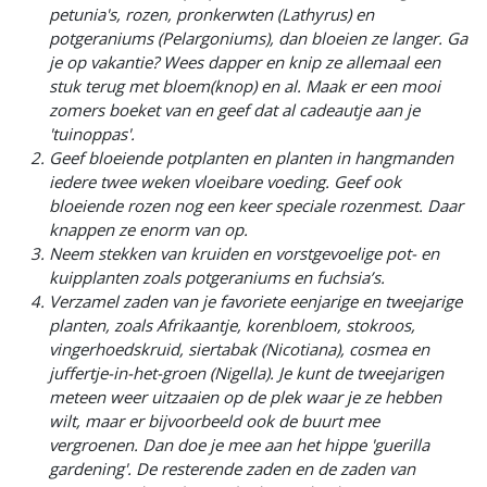
petunia's, rozen, pronkerwten (Lathyrus) en
potgeraniums (Pelargoniums), dan bloeien ze langer. Ga
je op vakantie? Wees dapper en knip ze allemaal een
stuk terug met bloem(knop) en al. Maak er een mooi
zomers boeket van en geef dat al cadeautje aan je
'tuinoppas'.
Geef bloeiende potplanten en planten in hangmanden
iedere twee weken vloeibare voeding. Geef ook
bloeiende rozen nog een keer speciale rozenmest. Daar
knappen ze enorm van op.
Neem stekken van kruiden en vorstgevoelige pot- en
kuipplanten zoals potgeraniums en fuchsia’s.
Verzamel zaden van je favoriete eenjarige en tweejarige
planten, zoals Afrikaantje, korenbloem, stokroos,
vingerhoedskruid, siertabak (Nicotiana), cosmea en
juffertje-in-het-groen (Nigella). Je kunt de tweejarigen
meteen weer uitzaaien op de plek waar je ze hebben
wilt, maar er bijvoorbeeld ook de buurt mee
vergroenen. Dan doe je mee aan het hippe 'guerilla
gardening'. De resterende zaden en de zaden van