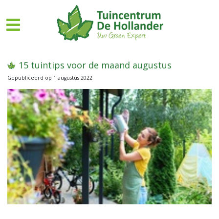
G
a
n
a
a
r
15 tuintips voor de maand augustus
c
Gepubliceerd op
1 augustus 2022
o
n
t
e
n
t