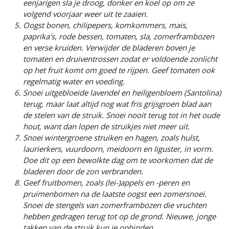
eenjarigen sla je droog, donker en koel op om ze
volgend voorjaar weer uit te zaaien.
Oogst bonen, chilipepers, komkommers, mais,
paprika's, rode bessen, tomaten, sla, zomerframbozen
en verse kruiden. Verwijder de bladeren boven je
tomaten en druiventrossen zodat er voldoende zonlicht
op het fruit komt om goed te rijpen. Geef tomaten ook
regelmatig water en voeding.
Snoei uitgebloeide lavendel en heiligenbloem (Santolina)
terug, maar laat altijd nog wat fris grijsgroen blad aan
de stelen van de struik. Snoei nooit terug tot in het oude
hout, want dan lopen de struikjes niet meer uit.
Snoei wintergroene struiken en hagen, zoals hulst,
laurierkers, vuurdoorn, meidoorn en liguster, in vorm.
Doe dit op een bewolkte dag om te voorkomen dat de
bladeren door de zon verbranden.
Geef fruitbomen, zoals (lei-)appels en -peren en
pruimenbomen na de laatste oogst een zomersnoei.
Snoei de stengels van zomerframbozen die vruchten
hebben gedragen terug tot op de grond. Nieuwe, jonge
takken van de struik kun je opbinden.