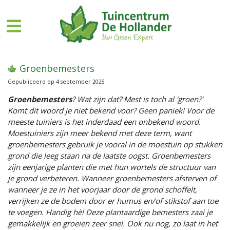
G
a
n
a
a
r
Groenbemesters
c
Gepubliceerd op
4 september 2025
o
n
Groenbemesters
? Wat zijn dat? Mest is toch al 'groen?'
t
Komt dit woord je niet bekend voor? Geen paniek! Voor de
e
meeste tuiniers is het inderdaad een onbekend woord.
n
Moestuiniers zijn meer bekend met deze term, want
t
groenbemesters gebruik je vooral in de moestuin op stukken
grond die leeg staan na de laatste oogst. Groenbemesters
zijn eenjarige planten die met hun wortels de structuur van
je grond verbeteren. Wanneer groenbemesters afsterven of
wanneer je ze in het voorjaar door de grond schoffelt,
verrijken ze de bodem door er humus en/of stikstof aan toe
te voegen. Handig hè! Deze plantaardige bemesters zaai je
gemakkelijk en groeien zeer snel. Ook nu nog, zo laat in het