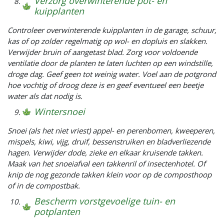
Verzorg overwinterende pot- en
kuipplanten
Controleer overwinterende kuipplanten in de garage, schuur,
kas of op zolder regelmatig op wol- en dopluis en slakken.
Verwijder bruin of aangetast blad. Zorg voor voldoende
ventilatie door de planten te laten luchten op een windstille,
droge dag. Geef geen tot weinig water. Voel aan de potgrond
hoe vochtig of droog deze is en geef eventueel een beetje
water als dat nodig is.
Wintersnoei
Snoei (als het niet vriest) appel- en perenbomen, kweeperen,
mispels, kiwi, vijg, druif, bessenstruiken en bladverliezende
hagen. Verwijder dode, zieke en elkaar kruisende takken.
Maak van het snoeiafval een takkenril of insectenhotel. Of
knip de nog gezonde takken klein voor op de composthoop
of in de compostbak.
Bescherm vorstgevoelige tuin- en
potplanten