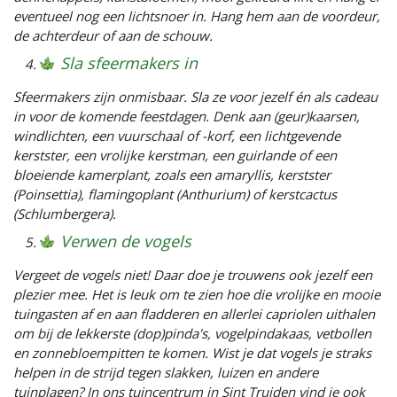
eventueel nog een lichtsnoer in. Hang hem aan de voordeur,
de achterdeur of aan de schouw.
Sla sfeermakers in
Sfeermakers zijn onmisbaar. Sla ze voor jezelf én als cadeau
in voor de komende feestdagen. Denk aan (geur)kaarsen,
windlichten, een vuurschaal of -korf, een lichtgevende
kerstster, een vrolijke kerstman, een guirlande of een
bloeiende kamerplant, zoals een amaryllis, kerstster
(Poinsettia), flamingoplant (Anthurium) of kerstcactus
(Schlumbergera).
Verwen de vogels
Vergeet de vogels niet! Daar doe je trouwens ook jezelf een
plezier mee. Het is leuk om te zien hoe die vrolijke en mooie
tuingasten af en aan fladderen en allerlei capriolen uithalen
om bij de lekkerste (dop)pinda's, vogelpindakaas, vetbollen
en zonnebloempitten te komen. Wist je dat vogels je straks
helpen in de strijd tegen slakken, luizen en andere
tuinplagen? In ons tuincentrum in Sint Truiden vind je ook