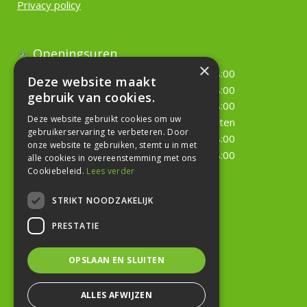
Privacy policy
Openingsuren
×
Maandag
09:00 - 18:00
Deze website maakt
Dinsdag
09:00 - 18:00
gebruik van cookies.
Woensdag
09:00 - 18:00
Deze website gebruikt cookies om uw
Donderdag
Gesloten
gebruikerservaring te verbeteren. Door
Vrijdag
09:00 - 18:00
onze website te gebruiken, stemt u in met
Zaterdag
09:00 - 18:00
alle cookies in overeenstemming met ons
Cookiebeleid.
Lees verder
Toon alle openingstijden
STRIKT NOODZAKELIJK
Geef uw mening!
PRESTATIE
OPSLAAN EN SLUITEN
ALLES AFWIJZEN