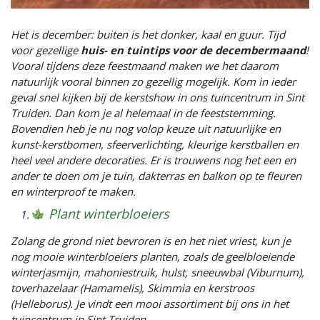
Het is december: buiten is het donker, kaal en guur. Tijd
voor gezellige
huis- en tuintips voor de decembermaand
!
Vooral tijdens deze feestmaand maken we het daarom
natuurlijk vooral binnen zo gezellig mogelijk. Kom in ieder
geval snel kijken bij de kerstshow in ons tuincentrum in Sint
Truiden. Dan kom je al helemaal in de feeststemming.
Bovendien heb je nu nog volop keuze uit natuurlijke en
kunst-kerstbomen, sfeerverlichting, kleurige kerstballen en
heel veel andere decoraties. Er is trouwens nog het een en
ander te doen om je tuin, dakterras en balkon op te fleuren
en winterproof te maken.
Plant winterbloeiers
Zolang de grond niet bevroren is en het niet vriest, kun je
nog mooie winterbloeiers planten, zoals de geelbloeiende
winterjasmijn, mahoniestruik, hulst, sneeuwbal (Viburnum),
toverhazelaar (Hamamelis), Skimmia en kerstroos
(Helleborus). Je vindt een mooi assortiment bij ons in het
tuincentrum in Sint Truiden.