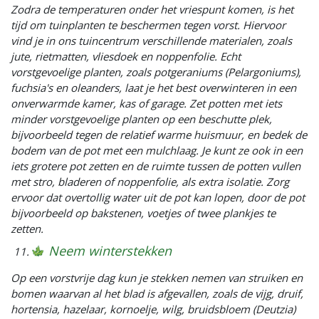
Zodra de temperaturen onder het vriespunt komen, is het
tijd om tuinplanten te beschermen tegen vorst. Hiervoor
vind je in ons tuincentrum verschillende materialen, zoals
jute, rietmatten, vliesdoek en noppenfolie. Echt
vorstgevoelige planten, zoals potgeraniums (Pelargoniums),
fuchsia's en oleanders, laat je het best overwinteren in een
onverwarmde kamer, kas of garage. Zet potten met iets
minder vorstgevoelige planten op een beschutte plek,
bijvoorbeeld tegen de relatief warme huismuur, en bedek de
bodem van de pot met een mulchlaag. Je kunt ze ook in een
iets grotere pot zetten en de ruimte tussen de potten vullen
met stro, bladeren of noppenfolie, als extra isolatie. Zorg
ervoor dat overtollig water uit de pot kan lopen, door de pot
bijvoorbeeld op bakstenen, voetjes of twee plankjes te
zetten.
Neem winterstekken
Op een vorstvrije dag kun je stekken nemen van struiken en
bomen waarvan al het blad is afgevallen, zoals de vijg, druif,
hortensia, hazelaar, kornoelje, wilg, bruidsbloem (Deutzia)