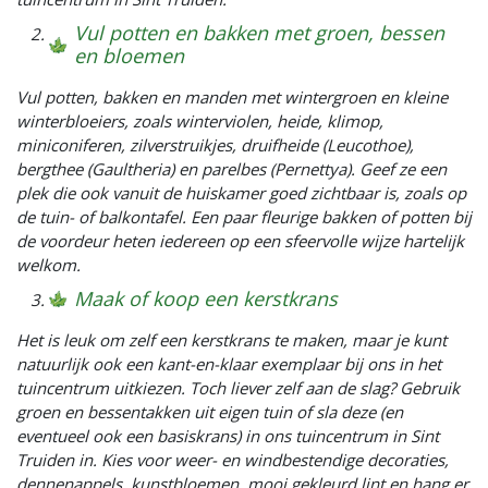
Vul potten en bakken met groen, bessen
en bloemen
Vul potten, bakken en manden met wintergroen en kleine
winterbloeiers, zoals winterviolen, heide, klimop,
miniconiferen, zilverstruikjes, druifheide (Leucothoe),
bergthee (Gaultheria) en parelbes (Pernettya). Geef ze een
plek die ook vanuit de huiskamer goed zichtbaar is, zoals op
de tuin- of balkontafel. Een paar fleurige bakken of potten bij
de voordeur heten iedereen op een sfeervolle wijze hartelijk
welkom.
Maak of koop een kerstkrans
Het is leuk om zelf een kerstkrans te maken, maar je kunt
natuurlijk ook een kant-en-klaar exemplaar bij ons in het
tuincentrum uitkiezen. Toch liever zelf aan de slag? Gebruik
groen en bessentakken uit eigen tuin of sla deze (en
eventueel ook een basiskrans) in ons tuincentrum in Sint
Truiden in. Kies voor weer- en windbestendige decoraties,
dennenappels, kunstbloemen, mooi gekleurd lint en hang er