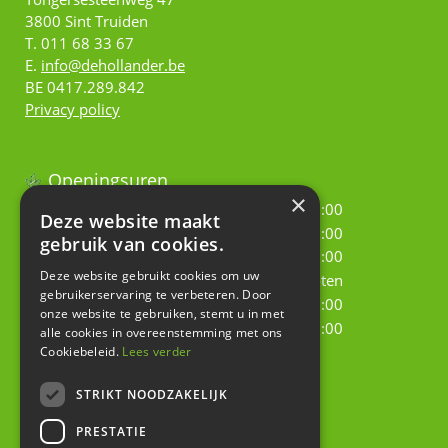
3800 Sint Truiden
T. 011 68 33 67
E.
info@dehollander.be
BE 0417.289.842
Privacy policy
Openingsuren
×
Maandag
09:00 - 18:00
Deze website maakt
Dinsdag
09:00 - 18:00
gebruik van cookies.
Woensdag
09:00 - 18:00
Deze website gebruikt cookies om uw
Donderdag
Gesloten
gebruikerservaring te verbeteren. Door
Vrijdag
09:00 - 18:00
onze website te gebruiken, stemt u in met
Zaterdag
09:00 - 18:00
alle cookies in overeenstemming met ons
Cookiebeleid.
Lees verder
Toon alle openingstijden
STRIKT NOODZAKELIJK
Geef uw mening!
PRESTATIE