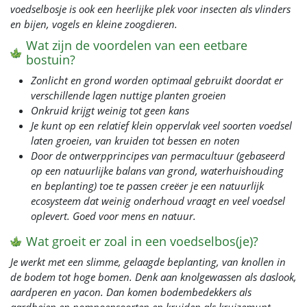
voedselbosje is ook een heerlijke plek voor insecten als vlinders
en bijen, vogels en kleine zoogdieren.
Wat zijn de voordelen van een eetbare
bostuin?
Zonlicht en grond worden optimaal gebruikt doordat er
verschillende lagen nuttige planten groeien
Onkruid krijgt weinig tot geen kans
Je kunt op een relatief klein oppervlak veel soorten voedsel
laten groeien, van kruiden tot bessen en noten
Door de ontwerpprincipes van permacultuur (gebaseerd
op een natuurlijke balans van grond, waterhuishouding
en beplanting) toe te passen creëer je een natuurlijk
ecosysteem dat weinig onderhoud vraagt en veel voedsel
oplevert. Goed voor mens en natuur.
Wat groeit er zoal in een voedselbos(je)?
Je werkt met een slimme, gelaagde beplanting, van knollen in
de bodem tot hoge bomen. Denk aan knolgewassen als daslook,
aardperen en yacon. Dan komen bodembedekkers als
aardbeien en pompoensoorten en kruiden als kruizemunt,