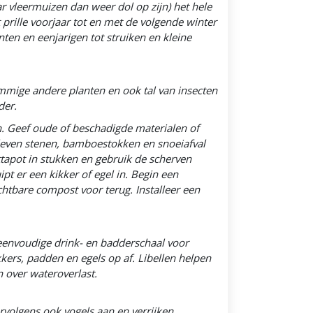
r vleermuizen dan weer dol op zijn) het hele
t prille voorjaar tot en met de volgende winter
nten en eenjarigen tot struiken en kleine
ommige andere planten en ook tal van insecten
der.
ken. Geef oude of beschadigde materialen of
leven stenen, bamboestokken en snoeiafval
tapot in stukken en gebruik de scherven
t er een kikker of egel in. Begin een
chtbare compost voor terug. Installeer een
 eenvoudige drink- en badderschaal voor
kkers, padden en egels op af. Libellen helpen
 over wateroverlast.
ervolgens ook vogels aan en verrijken