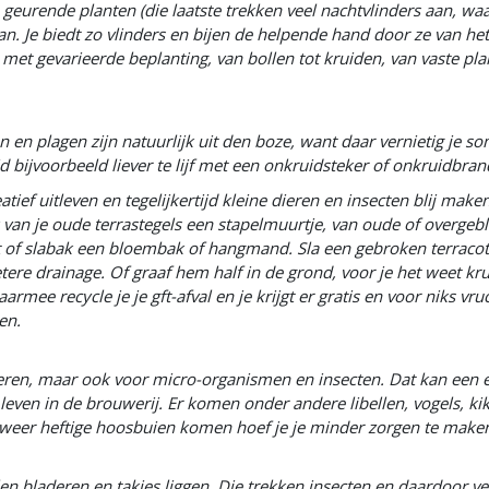
geurende planten (die laatste trekken veel nachtvlinders aan, waa
t van. Je biedt zo vlinders en bijen de helpende hand door ze van he
 met gevarieerde beplanting, van bollen tot kruiden, van vaste pla
 en plagen zijn natuurlijk uit den boze, want daar vernietig je s
bijvoorbeeld liever te lijf met een onkruidsteker of onkruidbran
eatief uitleven en tegelijkertijd kleine dieren en insecten blij ma
an je oude terrastegels een stapelmuurtje, van oude of overgeb
t of slabak een bloembak of hangmand. Sla een gebroken terracot
e drainage. Of graaf hem half in de grond, voor je het weet kruip
 recycle je je gft-afval en je krijgt er gratis en voor niks vru
en.
dieren, maar ook voor micro-organismen en insecten. Dat kan een
p leven in de brouwerij. Er komen onder andere libellen, vogels, ki
r weer heftige hoosbuien komen hoef je je minder zorgen te maken
llen bladeren en takjes liggen. Die trekken insecten en daardoor v