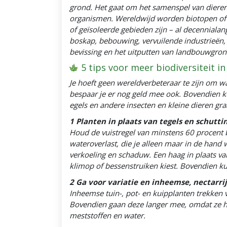
grond. Het gaat om het samenspel van dieren,
organismen. Wereldwijd worden biotopen of 
of geïsoleerde gebieden zijn – al decennial
boskap, bebouwing, vervuilende industrieën, 
bevissing en het uitputten van landbouwgron
5 tips voor meer biodiversiteit in 
Je hoeft geen wereldverbeteraar te zijn om wa
bespaar je er nog geld mee ook. Bovendien kun
egels en andere insecten en kleine dieren gra
1 Planten in plaats van tegels en schutti
Houd de vuistregel van minstens 60 procent 
wateroverlast, die je alleen maar in de hand
verkoeling en schaduw. Een haag in plaats va
klimop of bessenstruiken kiest. Bovendien kun
2 Ga voor variatie en inheemse, nectarri
Inheemse tuin-, pot- en kuipplanten trekken 
Bovendien gaan deze langer mee, omdat ze hie
meststoffen en water.