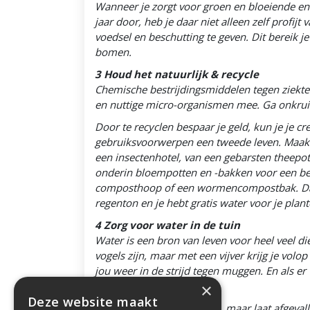
Wanneer je zorgt voor groen en bloeiende en 
jaar door, heb je daar niet alleen zelf profij
voedsel en beschutting te geven. Dit bereik je
bomen.
3 Houd het natuurlijk & recycle
Chemische bestrijdingsmiddelen tegen ziekten
en nuttige micro-organismen mee. Ga onkruid 
Door te recyclen bespaar je geld, kun je je cr
gebruiksvoorwerpen een tweede leven. Maak v
een insectenhotel, van een gebarsten theepo
onderin bloempotten en -bakken voor een beter
composthoop of een wormencompostbak. Daarmee
regenton en je hebt gratis water voor je plant
4 Zorg voor water in de tuin
Water is een bron van leven voor heel veel 
vogels zijn, maar met een vijver krijg je volo
jou weer in de strijd tegen muggen. En als e
×
5 Wees lekker lui
Deze website maakt
Maak de tuin niet te netjes, maar laat afgeva