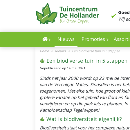
Ga
naar
Goed
content
Wij a
Nieuws
Promoties
Assort
Home
>
Nieuws
>
Een biodiverse tuin in 5 stappen
Een biodiverse tuin in 5 stappen
Gepubliceerd op
14 mei 2021
Sinds het jaar 2000 wordt op 22 mei de Interna
van de Verenigde Naties. Sindsdien is het be
toegenomen. Met elke tuin, hoe groot of klein
grotere variatie op het gebied van flora en faun
verwijderen en op die plek iets te planten. I
Kampioenschap Tegelwippen!
Wat is biodiversiteit eigenlijk?
Biodiversiteit staat voor het complexe natuur