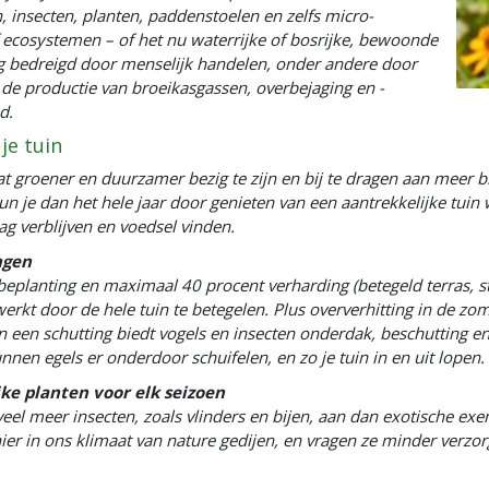
 insecten, planten, paddenstoelen en zelfs micro-
ecosystemen – of het nu waterrijke of bosrijke, bewoonde
ang bedreigd door menselijk handelen, onder andere door
de productie van broeikasgassen, overbejaging en -
d.
je tuin
t groener en duurzamer bezig te zijn en bij te dragen aan meer bio
 je dan het hele jaar door genieten van een aantrekkelijke tuin w
ag verblijven en voedsel vinden.
ngen
beplanting en maximaal 40 procent verharding (betegeld terras, 
 werkt door de hele tuin te betegelen. Plus oververhitting in de 
n een schutting biedt vogels en insecten onderdak, beschutting e
nen egels er onderdoor schuifelen, en zo je tuin in en uit lopen.
jke planten voor elk seizoen
veel meer insecten, zoals vlinders en bijen, aan dan exotische ex
r in ons klimaat van nature gedijen, en vragen ze minder verzorg