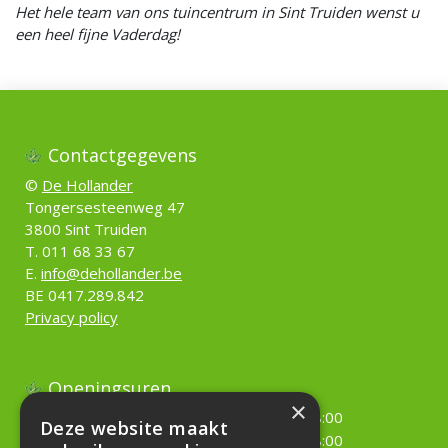
Het hele team van ons tuincentrum in Sint Truiden wenst u
een heel fijne Vaderdag!
Contactgegevens
©
De Hollander
Tongersesteenweg 47
3800 Sint Truiden
T. 011 68 33 67
E.
info@dehollander.be
BE 0417.289.842
Privacy policy
Openingsuren
×
Maandag
09:00 - 18:00
Deze website maakt
Dinsdag
09:00 - 18:00