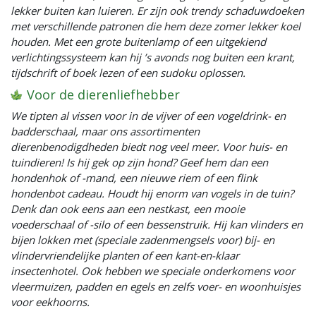
lekker buiten kan luieren. Er zijn ook trendy schaduwdoeken
met verschillende patronen die hem deze zomer lekker koel
houden. Met een grote buitenlamp of een uitgekiend
verlichtingssysteem kan hij ’s avonds nog buiten een krant,
tijdschrift of boek lezen of een sudoku oplossen.
Voor de dierenliefhebber
We tipten al vissen voor in de vijver of een vogeldrink- en
badderschaal, maar ons assortimenten
dierenbenodigdheden biedt nog veel meer. Voor huis- en
tuindieren! Is hij gek op zijn hond? Geef hem dan een
hondenhok of -mand, een nieuwe riem of een flink
hondenbot cadeau. Houdt hij enorm van vogels in de tuin?
Denk dan ook eens aan een nestkast, een mooie
voederschaal of -silo of een bessenstruik. Hij kan vlinders en
bijen lokken met (speciale zadenmengsels voor) bij- en
vlindervriendelijke planten of een kant-en-klaar
insectenhotel. Ook hebben we speciale onderkomens voor
vleermuizen, padden en egels en zelfs voer- en woonhuisjes
voor eekhoorns.