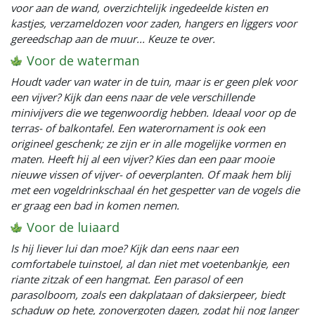
voor aan de wand, overzichtelijk ingedeelde kisten en
kastjes, verzameldozen voor zaden, hangers en liggers voor
gereedschap aan de muur... Keuze te over.
Voor de waterman
Houdt vader van water in de tuin, maar is er geen plek voor
een vijver? Kijk dan eens naar de vele verschillende
minivijvers die we tegenwoordig hebben. Ideaal voor op de
terras- of balkontafel. Een waterornament is ook een
origineel geschenk; ze zijn er in alle mogelijke vormen en
maten. Heeft hij al een vijver? Kies dan een paar mooie
nieuwe vissen of vijver- of oeverplanten. Of maak hem blij
met een vogeldrinkschaal én het gespetter van de vogels die
er graag een bad in komen nemen.
Voor de luiaard
Is hij liever lui dan moe? Kijk dan eens naar een
comfortabele tuinstoel, al dan niet met voetenbankje, een
riante zitzak of een hangmat. Een parasol of een
parasolboom, zoals een dakplataan of daksierpeer, biedt
schaduw op hete, zonovergoten dagen, zodat hij nog langer