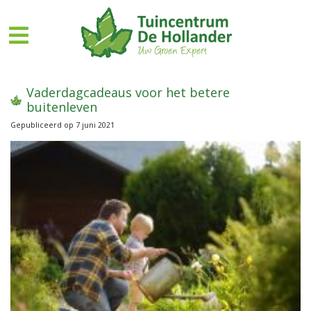
G
a
n
a
a
r
Vaderdagcadeaus voor het betere
c
buitenleven
o
Gepubliceerd op
7 juni 2021
n
t
e
n
t