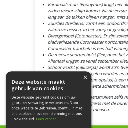
Kardinaalsmuts (Euonymus) krijgt niet al
zaden tevoorschijn komen. Na de eerste n
lang aan de takken blijven hangen, mits 
Zuurbes (Berberis) vormt een ondoordring
zalmroze bessen, in het voorjaar gevolgd
Dwergmispel (Cotoneaster). Er zijn zowel 
bladverliezende Cotoneaster horizontalis,
Cotoneaster franchetti is een half winte
De meeste soorten hulst (Ilex) doen het 
Allemaal krijgen ze vanaf september kleu
Schoonvrucht (Callicarpa) wordt zo’n twee
niet door de vogels gegeten worden en di
×
Gelderse roos (Viburnum opulus) is een i
Deze website maakt
bloeit in mei-juni met witte schermbloeme
gebruik van cookies.
Je kunt de beschreven bessenstruiken zelfs no
Deze website gebruikt cookies om uw
gebruikerservaring te verbeteren. Door
niet te dicht op de perceelgrens met de buren
onze website te gebruiken, stemt u in met
bessen zijn zelfs giftig voor mensen.
alle cookies in overeenstemming met ons
Cookiebeleid.
Lees verder