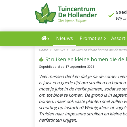
Ga
naar
Goed
content
Wij a
Nieuws
Promoties
Assort
Home
>
Nieuws
>
Struiken en kleine bomen die de herfs
Struiken en kleine bomen die de 
Gepubliceerd op
17 september 2021
Veel mensen denken dat je na de zomer niets
is juist een goede tijd om struiken en bomen 
moet je juist in de herfst planten, zodat ze s
om tot bloei te komen. De grond is in septe
bomen, maar ook vaste planten snel zullen wor
schutting op instorten? Weinig kleur of vogel
Truiden naar imposante struiken en kleine 
herfsttinten krijgen.