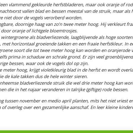
leen vlammend gekleurde herfstbladeren, maar ook oranje of rode
achtvorst vallen blad en bessen meestal van de struik, maar als 
ze niet door de vogels verorberd worden.
bare, doornige haag van zo’n twee meter hoog. Hij verkleurt fraai
 door oranje of lichtgele bloemtrosjes.
wintergroene als bladverliezende, laagblijvende als hoge soorten. 
 met horizontaal groeiende takken en een fraaie herfstkleur. In ee
rgroene soort die tot twee meter hoog kan worden en oranjerode vr
zelfs prima in schaduw en schrale grond. Er zijn veel groenblijve
rige bessen, waar ook de vogels dol op zijn.
 meter hoog, krijgt violetkleurig blad in de herfst en wordt over
e de kale takken dus de hele winter sieren.
nheemse bladverliezende struik die wel drie meter hoog kan worden
n die in het najaar veranderen in talrijke (giftige) rode bessen.
g tussen november en medio april planten, mits het niet vriest en
 of overleg over een gezamenlijke aanschaf. En leer kleine kinderen