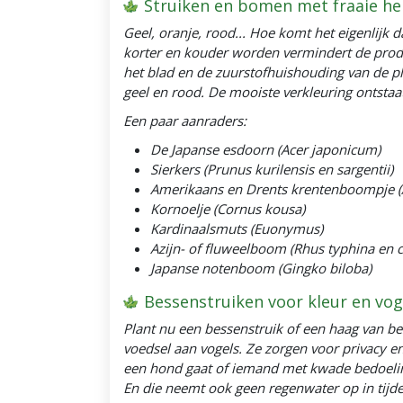
Struiken en bomen met fraaie he
Geel, oranje, rood... Hoe komt het eigenlijk 
korter en kouder worden vermindert de produc
het blad en de zuurstofhuishouding van de pl
geel en rood. De mooiste verkleuring ontstaa
Een paar aanraders:
De Japanse esdoorn (Acer japonicum)
Sierkers (Prunus kurilensis en sargentii)
Amerikaans en Drents krentenboompje (A
Kornoelje (Cornus kousa)
Kardinaalsmuts (Euonymus)
Azijn- of fluweelboom (Rhus typhina en c
Japanse notenboom (Gingko biloba)
Bessenstruiken voor kleur en vog
Plant nu een bessenstruik of een haag van be
voedsel aan vogels. Ze zorgen voor privacy
een hond gaat of iemand met kwade bedoelingen
En die neemt ook geen regenwater op in tijde