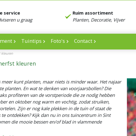
e service
Ruim assortiment
dviseren u graag
Planten, Decoratie, Vijver
iment
Tuintips
Foto's
Contact
t kleuren
herfst kleuren
 meer kunt planten, maar niets is minder waar. Het najaar
te planten. En wat te denken van voorjaarsbollen? Die
traks profiteren van de vorstperiode die ze nodig hebben
mber en oktober nog warm en vochtig, zodat struiken,
telen. Zijn er nog kale plekken in de tuin of staat de
s te ontdekken? Kijk dan nu in ons tuincentrum in Sint
bomen die mooie bessen en/of blad in vlammende