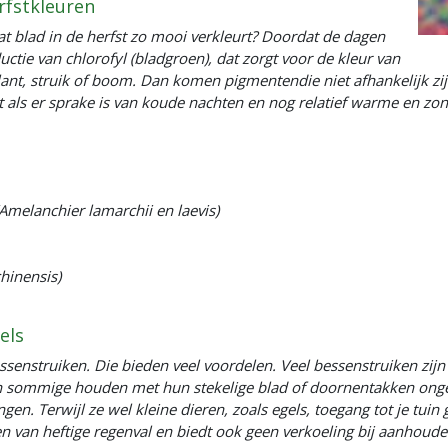
rfstkleuren
dat blad in de herfst zo mooi verkleurt? Doordat de dagen
tie van chlorofyl (bladgroen), dat zorgt voor de kleur van
ant, struik of boom. Dan komen pigmentendie niet afhankelijk zij
t als er sprake is van koude nachten en nog relatief warme en zo
melanchier lamarchii en laevis)
hinensis)
els
ssenstruiken. Die bieden veel voordelen. Veel bessenstruiken zij
 en sommige houden met hun stekelige blad of doornentakken ong
. Terwijl ze wel kleine dieren, zoals egels, toegang tot je tuin g
n van heftige regenval en biedt ook geen verkoeling bij aanhoude