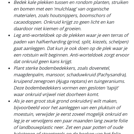
Bedek kale plekken tussen en rondom planten, struiken
en bomen met een 'mulchlaag' van organische
materialen, zoals houtsnippers, boomschors of
cacaodoppen. Onkruid krijgt zo geen licht en kan
daardoor niet kiemen of groeien.
Leg anti-worteldoek op de plekken waar je een terras of
paden van halfverharding (grind, split, kiezels, schelpen)
gaat aanleggen. Dat kun je ook doen op de plek waar je
een rotstuin wilt beginnen. Anti-worteldoek zorgt ervoor
dat onkruid geen kans krijgt.
Plant sterke bodembedekkers, zoals dovenetel,
maagdenpalm, mansoor, schaduwkruid (Pachysandra),
kruipend zenegroen (Ajuga reptans) en tuingeraniums.
Deze bodembedekkers vormen een gesloten ‘tapijt’
waar onkruid vrijwel niet doorheen komt.
Als je een groot stuk grond onkruidvrij wilt maken,
bijvoorbeeld voor het aanleggen van een pluktuin of
moestuin, verwijder je eerst zoveel mogelijk onkruid en
leg je er vervolgens een paar maanden lang zwarte folie
of landbouwplastic neer. Zet een paar potten of oude
bakstenen of stoeptegels op de hoeken van het folie