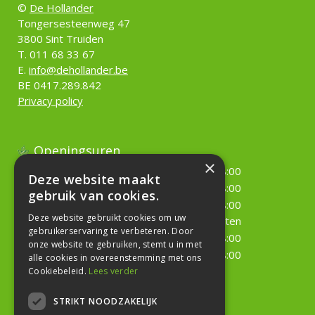
©
De Hollander
Tongersesteenweg 47
3800 Sint Truiden
T. 011 68 33 67
E.
info@dehollander.be
BE 0417.289.842
Privacy policy
Openingsuren
×
Maandag
09:00 - 18:00
Deze website maakt
Dinsdag
09:00 - 18:00
gebruik van cookies.
Woensdag
09:00 - 18:00
Deze website gebruikt cookies om uw
Donderdag
Gesloten
gebruikerservaring te verbeteren. Door
Vrijdag
09:00 - 18:00
onze website te gebruiken, stemt u in met
Zaterdag
09:00 - 18:00
alle cookies in overeenstemming met ons
Cookiebeleid.
Lees verder
Toon alle openingstijden
STRIKT NOODZAKELIJK