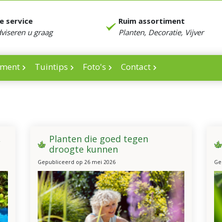
e service
Ruim assortiment
dviseren u graag
Planten, Decoratie, Vijver
iment
Tuintips
Foto's
Contact
,
Planten die goed tegen
droogte kunnen
Gepubliceerd op
26 mei 2026
Ge