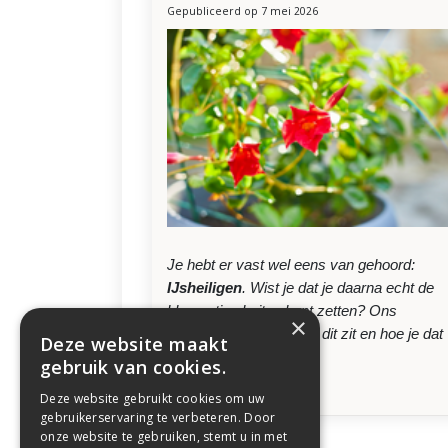
Gepubliceerd op
7 mei 2026
Je hebt er vast wel eens van gehoord:
IJsheiligen
. Wist je dat je daarna echt de
bloemetjes buiten kunt zetten? Ons
×
tuincentrum legt uit hoe dit zit en hoe je dat
Deze website maakt
doet.
gebruik van cookies.
Lees meer...
Deze website gebruikt cookies om uw
gebruikerservaring te verbeteren. Door
onze website te gebruiken, stemt u in met