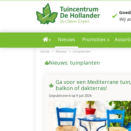
Ga
naar
Goed
content
Wij a
Nieuws
Promoties
Assort
Home
>
Nieuws
>
tuinplanten
Nieuws: tuinplanten
Ga voor een Mediterrane tuin
balkon of dakterras!
Gepubliceerd op
9 juli 2026