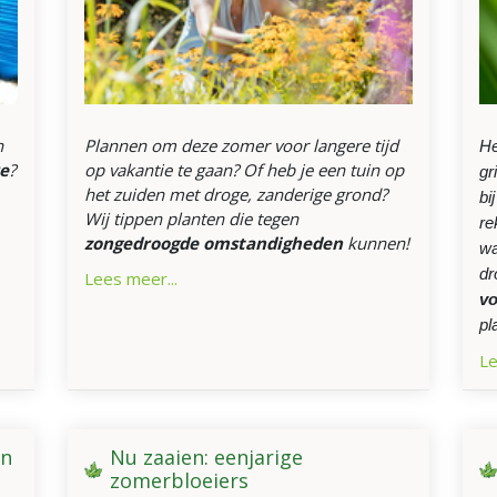
n
Plannen om deze zomer voor langere tijd
He
e
?
op vakantie te gaan? Of heb je een tuin op
gr
het zuiden met droge, zanderige grond?
bi
Wij tippen planten die tegen
re
zongedroogde omstandigheden
kunnen!
wa
dr
Lees meer...
vo
pl
Le
en
Nu zaaien: eenjarige
zomerbloeiers