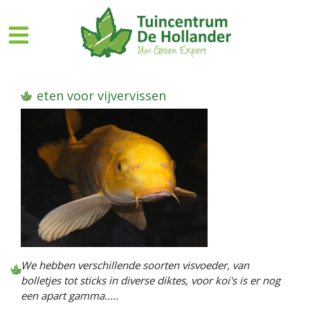
G
a
n
a
a
r
eten voor vijvervissen
c
o
n
t
e
n
t
We hebben verschillende soorten visvoeder, van
bolletjes tot sticks in diverse diktes, voor koi's is er nog
een apart gamma.....