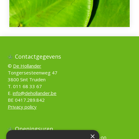
Contactgegevens
©
De Hollander
Tongersesteenweg 47
3800 Sint Truiden
T. 011 68 33 67
E.
info@dehollander.be
BE 0417.289.842
Privacy policy
Openingsuren
×
Maandag
09:00 - 18:00