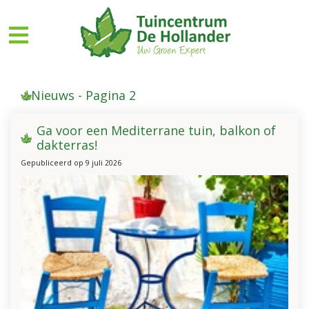
G
a
n
a
a
r
Nieuws - Pagina 2
c
o
n
Ga voor een Mediterrane tuin, balkon of
t
dakterras!
e
Gepubliceerd op
9 juli 2026
n
t